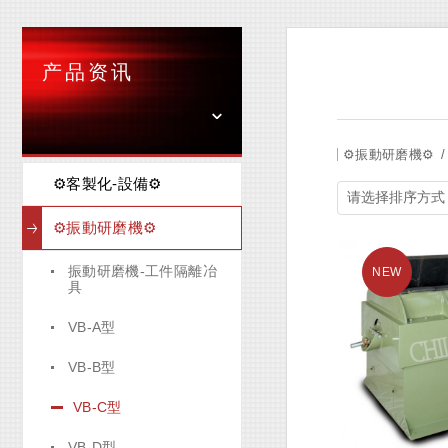
产品资讯
⚙️振動研磨機⚙️
⚙️客製化-設備⚙️
⚙️振動研磨機⚙️
振動研磨機-工件隔離冶
具
VB-A型
VB-B型
VB-C型
VB-D型