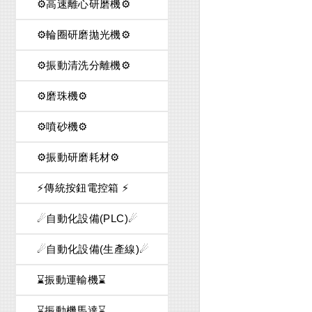
⚙️高速離心研磨機⚙️
用途：
⚙️輪圈研磨拋光機⚙️
适合门饰配件、
零件、餐用刀具
⚙️振動清洗分離機⚙️
零件、自行车零
架、摩托车零件
⚙️磨珠機⚙️
记本电脑、PD
料注塑或成型工
⚙️噴砂機⚙️
⚙️振動研磨耗材⚙️
⚡傳統按鈕電控箱 ⚡
振动研磨机(VB-
☄自動化設備(PLC)☄
表：
☄自動化設備(生產線)☄
⌛振動運輸機⌛
⌛振動機馬達⌛