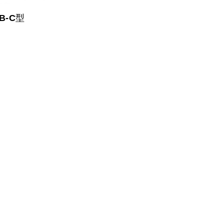
B-C型
量大，操作简
各方向的规则运
力均匀。
如长轴或盘型工