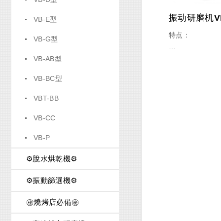
振动研磨机V
VB-E型
特点：
VB-G型
VB-AB型
占地面积小，容
VB-BC型
单。
VBT-BB
具高频振动率与
VB-CC
动。
VB-P
刀削力强，研磨
⚙️脫水烘乾機⚙️
⚙️振動篩選機⚙️
适合大型工件，
件。
㊙️燒烤店必備㊙️