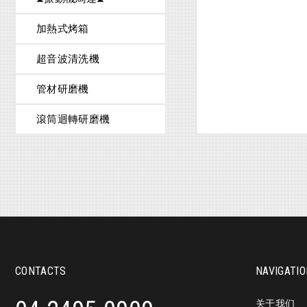
机型
加熱式烤箱
Model
重量(Kg)
超音波清洗機
Weight
马力(Hp)
管材研磨機
Motor
功率(Kw)
滾筒迴轉研磨機
Watt
机台尺寸(mm)
Width
桶径(mm)
Barrel Dimensi
VB-100
360
2
CONTACTS
NAVIGATI
1.5
600 x 500 x 99
关于我们